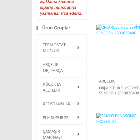
açıklama kısmına
sipariş numaranızı
yazmanızı rica ederiz.
Ürün Grupları
TERMOSTAT-
MUSLUK
ARÇELİK
ORJ.PARÇA
ARÇELİK
KÜCÜK EV
ORJ.ARÇELİK SU SEVİYE
ALETLERİ
SENSÖRÜ 2833830400
REZİSTANSLAR
ELK.SÜPÜRGE
ÇAMAŞIR
MAKİNASI