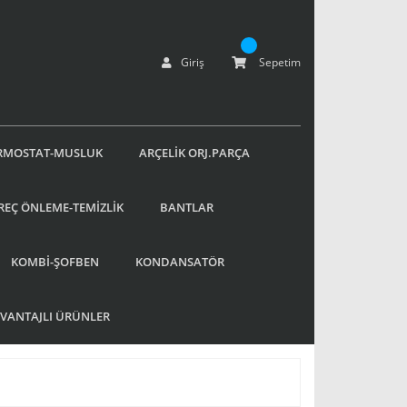
Giriş
Sepetim
RMOSTAT-MUSLUK
ARÇELİK ORJ.PARÇA
REÇ ÖNLEME-TEMİZLİK
BANTLAR
KOMBİ-ŞOFBEN
KONDANSATÖR
AVANTAJLI ÜRÜNLER