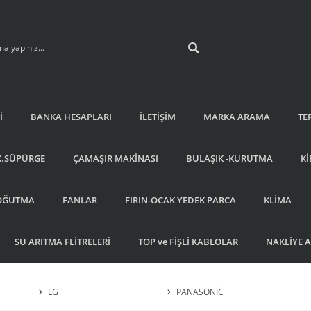
İ
BANKA HESAPLARI
İLETİŞİM
MARKA ARAMA
TE
K.SÜPÜRGE
ÇAMAŞIR MAKİNASI
BULAŞIK -KURUTMA
Kİ
OĞUTMA
FANLAR
FIRIN-OCAK YEDEK PARCA
KLİMA
SU ARITMA FLİTRELERİ
TOP ve FİŞLİ KABLOLAR
NAKLİYE 
LG
PANASONİC