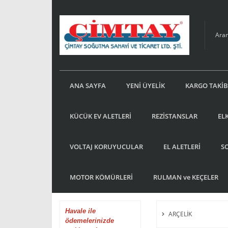
ANA SAYFA
YENİ ÜYELİK
KARGO TAKİB
KÜCÜK EV ALETLERİ
REZİSTANSLAR
EL
VOLTAJ KORUYUCULAR
EL ALETLERİ
S
MOTOR KÖMÜRLERİ
RULMAN ve KEÇELER
Havale
ile
ARÇELİK
ödemelerinizde