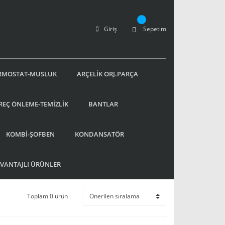
Giriş
Sepetim
RMOSTAT-MUSLUK
ARÇELİK ORJ.PARÇA
REÇ ÖNLEME-TEMİZLİK
BANTLAR
KOMBİ-ŞOFBEN
KONDANSATÖR
AVANTAJLI ÜRÜNLER
Toplam 0 ürün