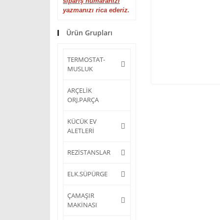
sipariş numaranızı
yazmanızı rica ederiz.
Ürün Grupları
TERMOSTAT-
MUSLUK
ARÇELİK
ORJ.PARÇA
KÜCÜK EV
ALETLERİ
REZİSTANSLAR
ELK.SÜPÜRGE
ÇAMAŞIR
MAKİNASI