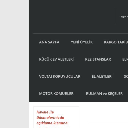
ANA SAYFA
YENİ ÜYELİK
KARGO TAKİB
KÜCÜK EV ALETLERİ
REZİSTANSLAR
EL
VOLTAJ KORUYUCULAR
EL ALETLERİ
S
MOTOR KÖMÜRLERİ
RULMAN ve KEÇELER
Havale
ile
ödemelerinizde
açıklama kısmına