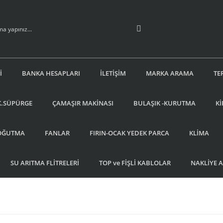
İ
BANKA HESAPLARI
İLETİŞİM
MARKA ARAMA
TE
K.SÜPÜRGE
ÇAMAŞIR MAKİNASI
BULAŞIK -KURUTMA
Kİ
OĞUTMA
FANLAR
FIRIN-OCAK YEDEK PARCA
KLİMA
SU ARITMA FLİTRELERİ
TOP ve FİŞLİ KABLOLAR
NAKLİYE 