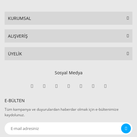
KURUMSAL
ALIŞVERİŞ
ÜYELİK
Sosyal Medya
E-BÜLTEN
Tüm kampanya ve duyurulardan haberdar olmak için e-bültenimize
kaydolunuz.