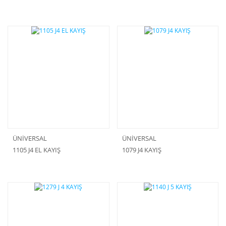
ÜNİVERSAL
ÜNİVERSAL
1105 J4 EL KAYIŞ
1079 J4 KAYIŞ