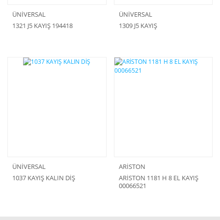
ÜNİVERSAL
ÜNİVERSAL
1321 J5 KAYIŞ 194418
1309 J5 KAYIŞ
ÜNİVERSAL
ARİSTON
1037 KAYIŞ KALIN DİŞ
ARİSTON 1181 H 8 EL KAYIŞ
00066521