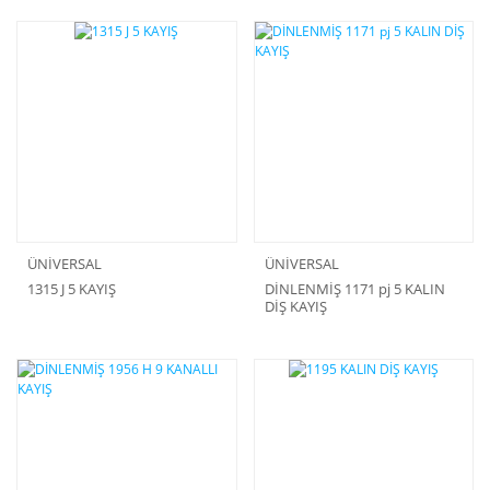
ÜNİVERSAL
ÜNİVERSAL
1315 J 5 KAYIŞ
DİNLENMİŞ 1171 pj 5 KALIN
DİŞ KAYIŞ