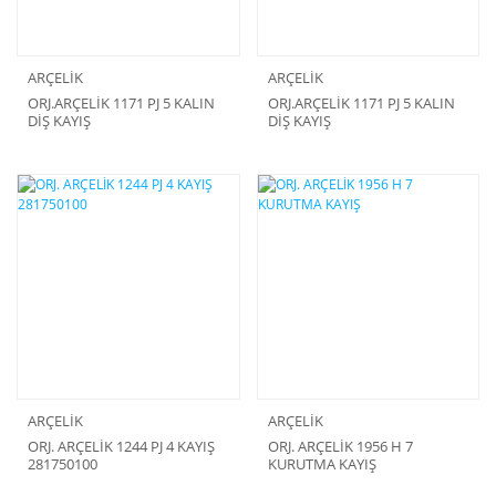
ARÇELİK
ARÇELİK
ORJ.ARÇELİK 1171 PJ 5 KALIN
ORJ.ARÇELİK 1171 PJ 5 KALIN
DİŞ KAYIŞ
DİŞ KAYIŞ
ARÇELİK
ARÇELİK
ORJ. ARÇELİK 1244 PJ 4 KAYIŞ
ORJ. ARÇELİK 1956 H 7
281750100
KURUTMA KAYIŞ