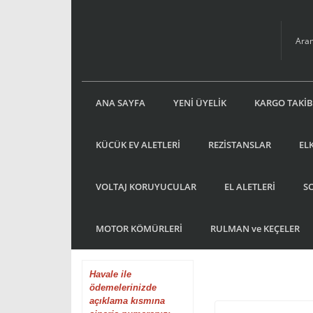
ANA SAYFA
YENİ ÜYELİK
KARGO TAKİB
KÜCÜK EV ALETLERİ
REZİSTANSLAR
EL
VOLTAJ KORUYUCULAR
EL ALETLERİ
S
MOTOR KÖMÜRLERİ
RULMAN ve KEÇELER
Havale
ile
ödemelerinizde
açıklama kısmına