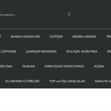
İ
BANKA HESAPLARI
İLETİŞİM
MARKA ARAMA
TE
K.SÜPÜRGE
ÇAMAŞIR MAKİNASI
BULAŞIK -KURUTMA
Kİ
OĞUTMA
FANLAR
FIRIN-OCAK YEDEK PARCA
KLİMA
SU ARITMA FLİTRELERİ
TOP ve FİŞLİ KABLOLAR
NAKLİYE 