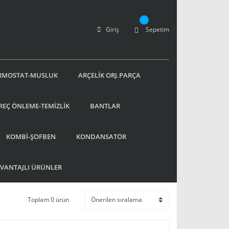
Giriş
Sepetim
RMOSTAT-MUSLUK
ARÇELİK ORJ.PARÇA
REÇ ÖNLEME-TEMİZLİK
BANTLAR
KOMBİ-ŞOFBEN
KONDANSATÖR
AVANTAJLI ÜRÜNLER
Toplam 0 ürün