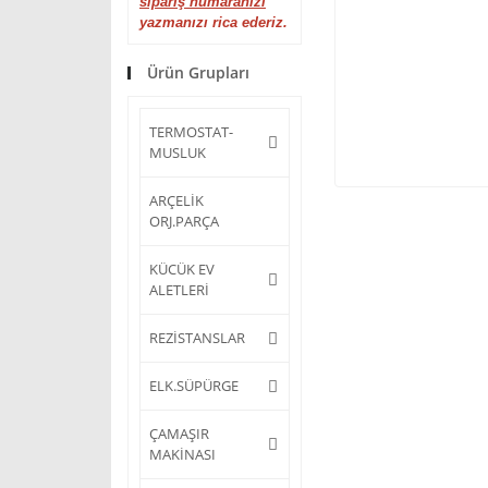
sipariş numaranızı
yazmanızı rica ederiz.
Ürün Grupları
TERMOSTAT-
MUSLUK
ARÇELİK
ORJ.PARÇA
KÜCÜK EV
ALETLERİ
REZİSTANSLAR
ELK.SÜPÜRGE
ÇAMAŞIR
MAKİNASI