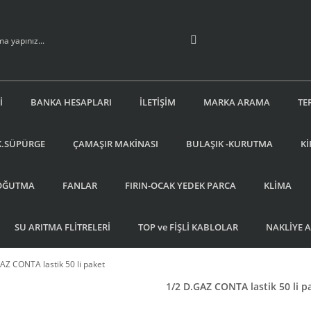
İ
BANKA HESAPLARI
İLETİŞİM
MARKA ARAMA
TE
K.SÜPÜRGE
ÇAMAŞIR MAKİNASI
BULAŞIK -KURUTMA
Kİ
OĞUTMA
FANLAR
FIRIN-OCAK YEDEK PARCA
KLİMA
SU ARITMA FLİTRELERİ
TOP ve FİŞLİ KABLOLAR
NAKLİYE 
AZ CONTA lastik 50 li paket
1/2 D.GAZ CONTA lastik 50 li p