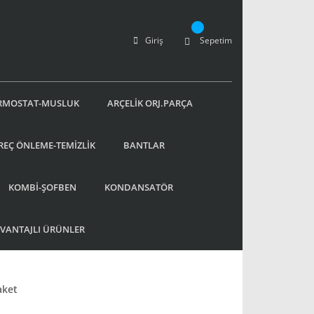
Giriş
Sepetim
RMOSTAT-MUSLUK
ARÇELİK ORJ.PARÇA
REÇ ÖNLEME-TEMİZLİK
BANTLAR
KOMBİ-ŞOFBEN
KONDANSATÖR
AVANTAJLI ÜRÜNLER
aket