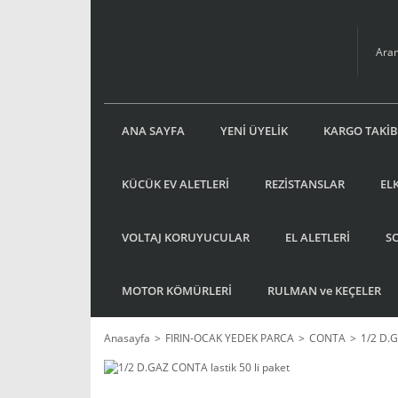
ANA SAYFA
YENİ ÜYELİK
KARGO TAKİB
KÜCÜK EV ALETLERİ
REZİSTANSLAR
EL
VOLTAJ KORUYUCULAR
EL ALETLERİ
S
MOTOR KÖMÜRLERİ
RULMAN ve KEÇELER
Anasayfa
FIRIN-OCAK YEDEK PARCA
CONTA
1/2 D.G