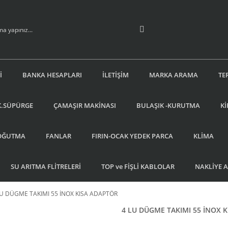
İ
BANKA HESAPLARI
İLETİŞİM
MARKA ARAMA
TE
K.SÜPÜRGE
ÇAMAŞIR MAKİNASI
BULAŞIK -KURUTMA
Kİ
OĞUTMA
FANLAR
FIRIN-OCAK YEDEK PARCA
KLİMA
SU ARITMA FLİTRELERİ
TOP ve FİŞLİ KABLOLAR
NAKLİYE 
LU DÜGME TAKIMI 55 İNOX KISA ADAPTÖR
4 LU DÜGME TAKIMI 55 İNOX 