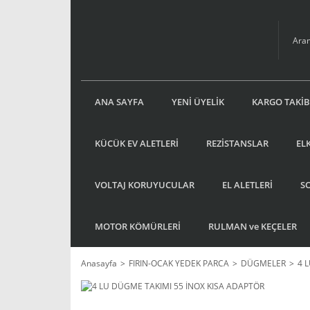
ANA SAYFA
YENİ ÜYELİK
KARGO TAKİB
KÜCÜK EV ALETLERİ
REZİSTANSLAR
EL
VOLTAJ KORUYUCULAR
EL ALETLERİ
S
MOTOR KÖMÜRLERİ
RULMAN ve KEÇELER
Anasayfa
FIRIN-OCAK YEDEK PARCA
DÜGMELER
4 