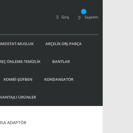
Giriş
Sepetim
RMOSTAT-MUSLUK
ARÇELİK ORJ.PARÇA
REÇ ÖNLEME-TEMİZLİK
BANTLAR
KOMBİ-ŞOFBEN
KONDANSATÖR
AVANTAJLI ÜRÜNLER
KISA ADAPTÖR