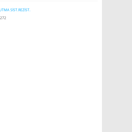
TMA SİST.REZİST.
272