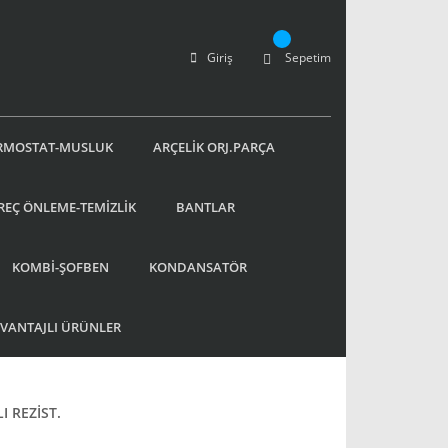
Giriş
Sepetim
RMOSTAT-MUSLUK
ARÇELİK ORJ.PARÇA
REÇ ÖNLEME-TEMİZLİK
BANTLAR
KOMBİ-ŞOFBEN
KONDANSATÖR
AVANTAJLI ÜRÜNLER
I REZİST.