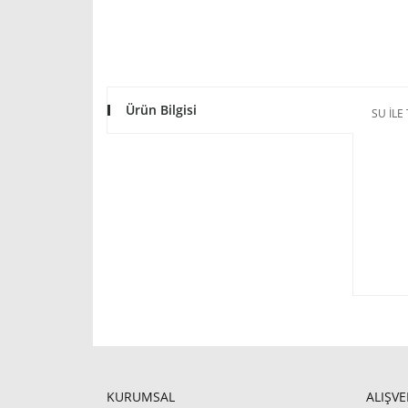
Ürün Bilgisi
SU İL
KURUMSAL
ALIŞVE