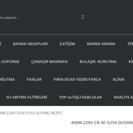
İ
BANKA HESAPLARI
İLETİŞİM
MARKA ARAMA
TE
K.SÜPÜRGE
ÇAMAŞIR MAKİNASI
BULAŞIK -KURUTMA
Kİ
OĞUTMA
FANLAR
FIRIN-OCAK YEDEK PARCA
KLİMA
SU ARITMA FLİTRELERİ
TOP ve FİŞLİ KABLOLAR
NAKLİYE 
0W.220V.CR-Nİ SUYA DUYARLI REZİST.
400W.220V.CR-Nİ SUYA DUYARL