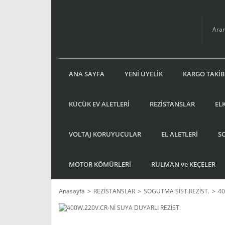
ANA SAYFA
YENİ ÜYELİK
KARGO TAKİB
KÜCÜK EV ALETLERİ
REZİSTANSLAR
EL
VOLTAJ KORUYUCULAR
EL ALETLERİ
S
MOTOR KÖMÜRLERİ
RULMAN ve KEÇELER
Anasayfa
REZİSTANSLAR
SOGUTMA SİST.REZİST.
40