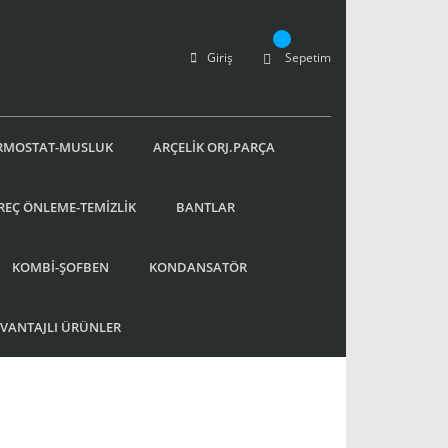
Giriş
Sepetim
RMOSTAT-MUSLUK
ARÇELİK ORJ.PARÇA
REÇ ÖNLEME-TEMİZLİK
BANTLAR
KOMBİ-ŞOFBEN
KONDANSATÖR
AVANTAJLI ÜRÜNLER