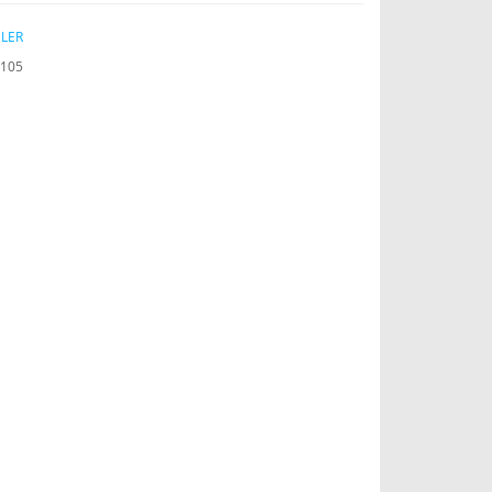
LER
105