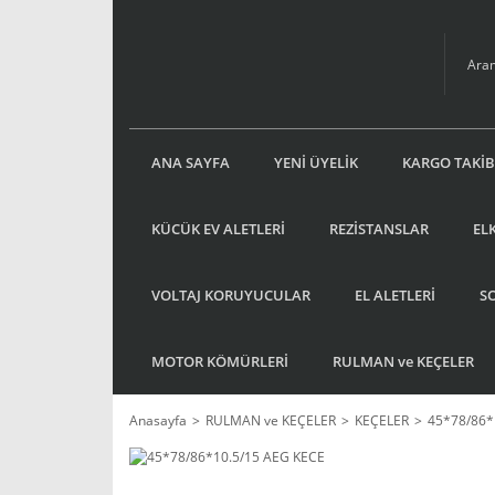
ANA SAYFA
YENİ ÜYELİK
KARGO TAKİB
KÜCÜK EV ALETLERİ
REZİSTANSLAR
EL
VOLTAJ KORUYUCULAR
EL ALETLERİ
S
MOTOR KÖMÜRLERİ
RULMAN ve KEÇELER
Anasayfa
RULMAN ve KEÇELER
KEÇELER
45*78/86*