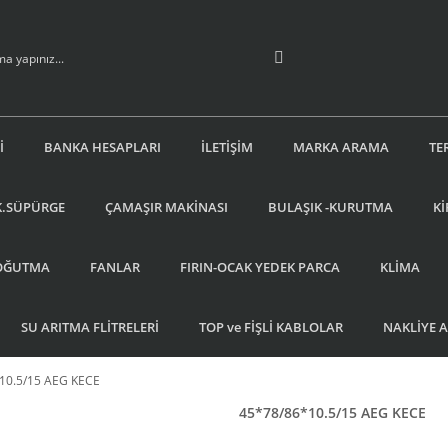
İ
BANKA HESAPLARI
İLETİŞİM
MARKA ARAMA
TE
K.SÜPÜRGE
ÇAMAŞIR MAKİNASI
BULAŞIK -KURUTMA
Kİ
OĞUTMA
FANLAR
FIRIN-OCAK YEDEK PARCA
KLİMA
SU ARITMA FLİTRELERİ
TOP ve FİŞLİ KABLOLAR
NAKLİYE 
10.5/15 AEG KECE
45*78/86*10.5/15 AEG KECE