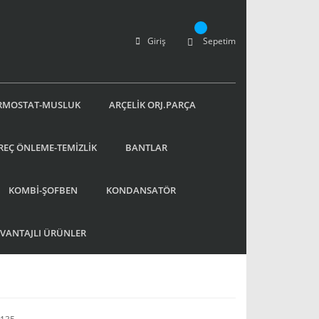
Giriş
Sepetim
RMOSTAT-MUSLUK
ARÇELİK ORJ.PARÇA
REÇ ÖNLEME-TEMİZLİK
BANTLAR
KOMBİ-ŞOFBEN
KONDANSATÖR
AVANTAJLI ÜRÜNLER