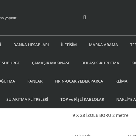
İ
BANKA HESAPLARI
İLETİŞİM
MARKA ARAMA
TE
K.SÜPÜRGE
ÇAMAŞIR MAKİNASI
BULAŞIK -KURUTMA
Kİ
OĞUTMA
FANLAR
FIRIN-OCAK YEDEK PARCA
KLİMA
SU ARITMA FLİTRELERİ
TOP ve FİŞLİ KABLOLAR
NAKLİYE 
9 X 28 İZOLE BORU 2 metre