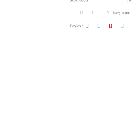
Stok Kodu
1170
Karşılaştır
Paylaş :