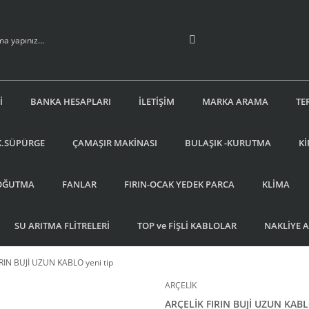
İ
BANKA HESAPLARI
İLETİŞİM
MARKA ARAMA
TE
K.SÜPÜRGE
ÇAMAŞIR MAKİNASI
BULAŞIK -KURUTMA
Kİ
OĞUTMA
FANLAR
FIRIN-OCAK YEDEK PARCA
KLİMA
SU ARITMA FLİTRELERİ
TOP ve FİŞLİ KABLOLAR
NAKLİYE 
RIN BUJİ UZUN KABLO yeni tip
ARÇELİK
ARÇELİK FIRIN BUJİ UZUN KABL