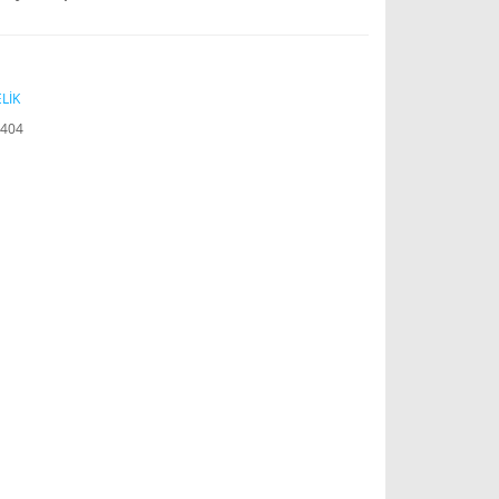
LİK
404