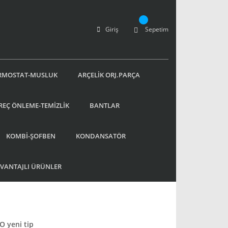
Giriş
Sepetim
RMOSTAT-MUSLUK
ARÇELİK ORJ.PARÇA
REÇ ÖNLEME-TEMİZLİK
BANTLAR
KOMBİ-ŞOFBEN
KONDANSATÖR
AVANTAJLI ÜRÜNLER
O yeni tip