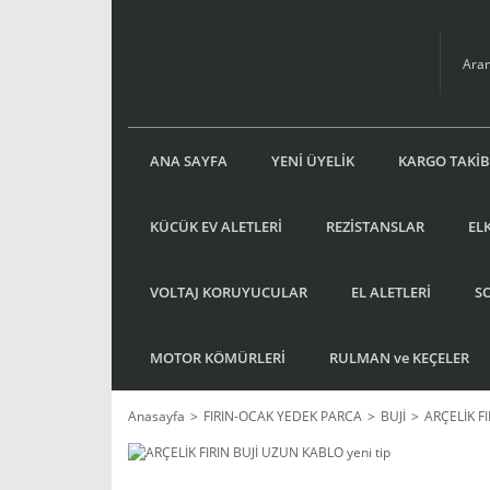
ANA SAYFA
YENİ ÜYELİK
KARGO TAKİB
KÜCÜK EV ALETLERİ
REZİSTANSLAR
EL
VOLTAJ KORUYUCULAR
EL ALETLERİ
S
MOTOR KÖMÜRLERİ
RULMAN ve KEÇELER
Anasayfa
FIRIN-OCAK YEDEK PARCA
BUJİ
ARÇELİK FI