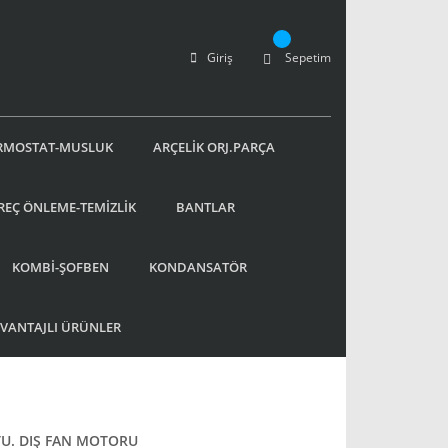
Giriş
Sepetim
RMOSTAT-MUSLUK
ARÇELİK ORJ.PARÇA
REÇ ÖNLEME-TEMİZLİK
BANTLAR
KOMBİ-ŞOFBEN
KONDANSATÖR
AVANTAJLI ÜRÜNLER
TU. DIŞ FAN MOTORU