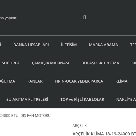
İ
BANKA HESAPLARI
İLETİŞİM
MARKA ARAMA
TE
K.SÜPÜRGE
ÇAMAŞIR MAKİNASI
BULAŞIK -KURUTMA
Kİ
OĞUTMA
FANLAR
FIRIN-OCAK YEDEK PARCA
KLİMA
SU ARITMA FLİTRELERİ
TOP ve FİŞLİ KABLOLAR
NAKLİYE 
-24000 BTU. DIŞ FAN MOTORU
ARÇELİK
ARÇELİK KLİMA 18-19-24000 B