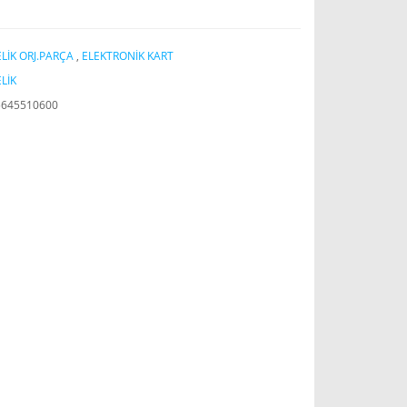
LİK ORJ.PARÇA
,
ELEKTRONİK KART
LİK
5645510600