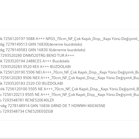
lik 7256120197 5088 A+++ NFGS_70cm_NF_Çok Kapılı_Disp__Kapı Yönü Değişimli
dig 7278149513 GKN 16830(deneme buzdolabı)
dig 7278149583 GKN 16830 X(deneme buzdolabı)
o 7293520280 DNM520TRG BEKO TUR A+++
lik 7293520194 2488CES A+++ Buzdolabı
 7293520283 9520 KEX A+++ BUZDOLABI
lik 7256120190 5506 NEI A+++_70cm_NF_Çok Kapılı_Disp__Kapı Yönü Değişimli_B
 7256120283 9506 NEX A+++_70cm_NF_Çok Kapılı_Disp__Kapı Yönü Değişimli_Bu
lik 7293520183 2520 CEI BUZDOLABI
elik 7256120100 5505 NE A+++_70cm_NF_Çok Kapılı_Disp__Kapı Yönü Değişimli_B
o 7256120213 9505 NE A+++_70cm_NF_Çok Kapılı_Disp__Kapı Yönü Değişimli_Bu
ko 7293548781 RCNE520E40LZX
undig 7278148914 GKN 16836 GRND DE T HDWWH K60365NE
ko 7293548734 CNE520EE0ZGB