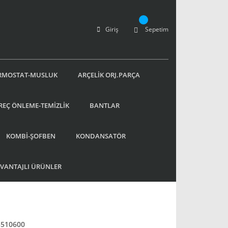
Giriş
Sepetim
RMOSTAT-MUSLUK
ARÇELİK ORJ.PARÇA
REÇ ÖNLEME-TEMİZLİK
BANTLAR
KOMBİ-ŞOFBEN
KONDANSATÖR
AVANTAJLI ÜRÜNLER
5510600