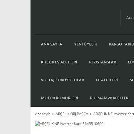
ANA SAYFA
YENİ ÜYELİK
KARGO TAKİB
KÜCÜK EV ALETLERİ
REZİSTANSLAR
EL
VOLTAJ KORUYUCULAR
EL ALETLERİ
S
MOTOR KÖMÜRLERİ
RULMAN ve KEÇELER
Anasayfa
ARÇELİK ORJ.PARÇA
ARÇELİK NF İnverter Ka