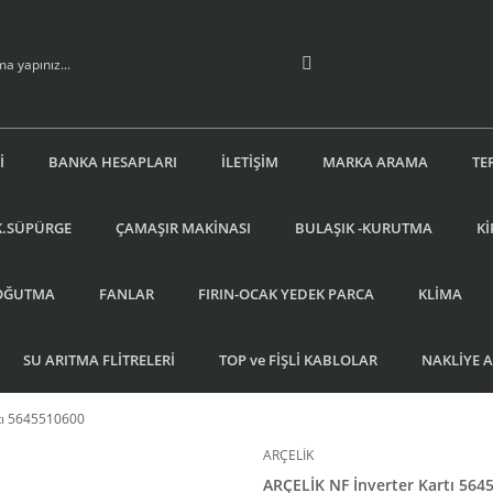
İ
BANKA HESAPLARI
İLETİŞİM
MARKA ARAMA
TE
K.SÜPÜRGE
ÇAMAŞIR MAKİNASI
BULAŞIK -KURUTMA
Kİ
OĞUTMA
FANLAR
FIRIN-OCAK YEDEK PARCA
KLİMA
SU ARITMA FLİTRELERİ
TOP ve FİŞLİ KABLOLAR
NAKLİYE 
rtı 5645510600
ARÇELİK
ARÇELİK NF İnverter Kartı 564