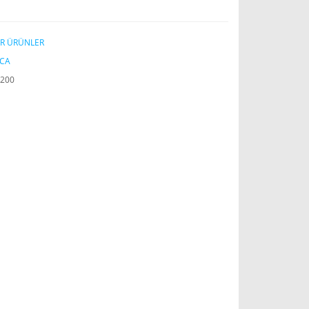
ER ÜRÜNLER
İCA
200