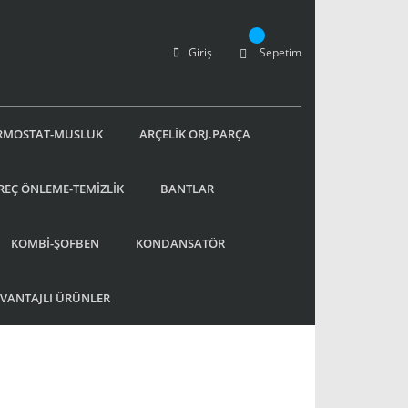
Giriş
Sepetim
RMOSTAT-MUSLUK
ARÇELİK ORJ.PARÇA
REÇ ÖNLEME-TEMİZLİK
BANTLAR
KOMBİ-ŞOFBEN
KONDANSATÖR
AVANTAJLI ÜRÜNLER