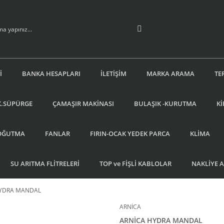
İ
BANKA HESAPLARI
İLETİŞİM
MARKA ARAMA
TE
K.SÜPÜRGE
ÇAMAŞIR MAKİNASI
BULAŞIK -KURUTMA
Kİ
OĞUTMA
FANLAR
FIRIN-OCAK YEDEK PARCA
KLİMA
SU ARITMA FLİTRELERİ
TOP ve FİŞLİ KABLOLAR
NAKLİYE 
HYDRA MANDAL
ARNİCA
ARNİCA HYDRA MANDAL