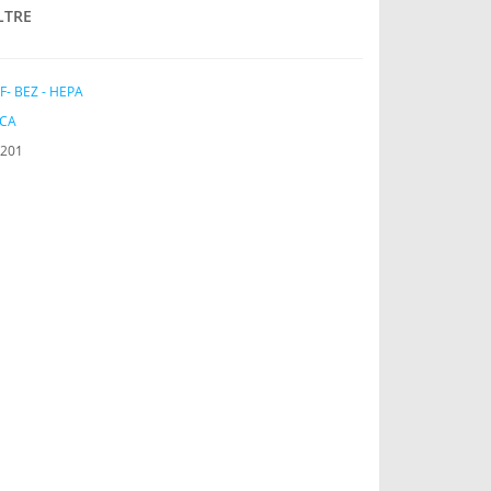
LTRE
F- BEZ - HEPA
İCA
201