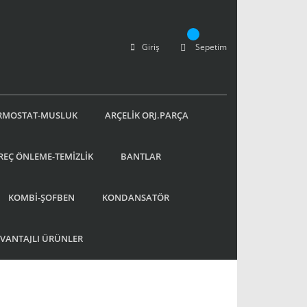
Giriş
Sepetim
RMOSTAT-MUSLUK
ARÇELİK ORJ.PARÇA
REÇ ÖNLEME-TEMİZLİK
BANTLAR
KOMBİ-ŞOFBEN
KONDANSATÖR
AVANTAJLI ÜRÜNLER