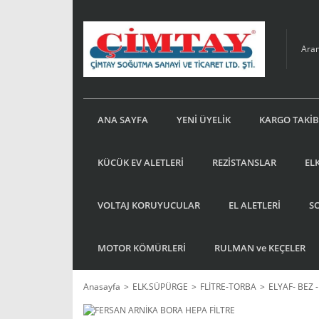
ANA SAYFA
YENİ ÜYELİK
KARGO TAKİB
KÜCÜK EV ALETLERİ
REZİSTANSLAR
EL
VOLTAJ KORUYUCULAR
EL ALETLERİ
S
MOTOR KÖMÜRLERİ
RULMAN ve KEÇELER
Anasayfa
ELK.SÜPÜRGE
FLİTRE-TORBA
ELYAF- BEZ 