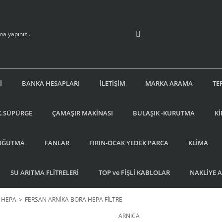
İ
BANKA HESAPLARI
İLETİŞİM
MARKA ARAMA
TE
K.SÜPÜRGE
ÇAMAŞIR MAKİNASI
BULAŞIK -KURUTMA
Kİ
OĞUTMA
FANLAR
FIRIN-OCAK YEDEK PARCA
KLİMA
SU ARITMA FLİTRELERİ
TOP ve FİŞLİ KABLOLAR
NAKLİYE 
- HEPA
FERSAN ARNİKA BORA HEPA FİLTRE
ARNİCA