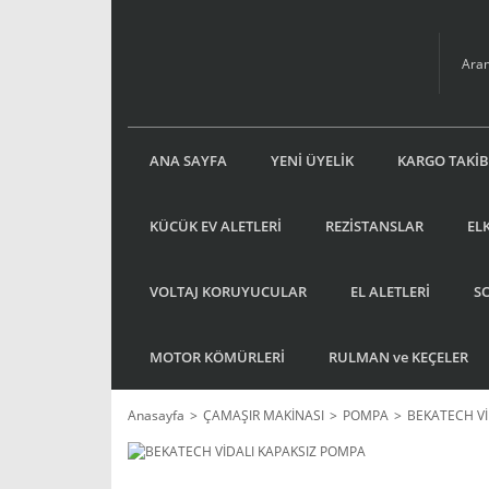
ANA SAYFA
YENİ ÜYELİK
KARGO TAKİB
KÜCÜK EV ALETLERİ
REZİSTANSLAR
EL
VOLTAJ KORUYUCULAR
EL ALETLERİ
S
MOTOR KÖMÜRLERİ
RULMAN ve KEÇELER
Anasayfa
ÇAMAŞIR MAKİNASI
POMPA
BEKATECH Vİ