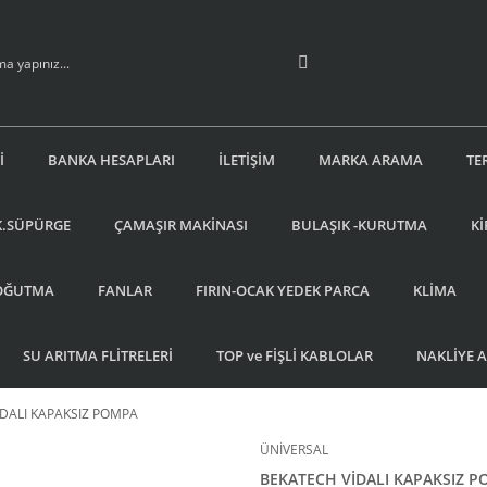
İ
BANKA HESAPLARI
İLETİŞİM
MARKA ARAMA
TE
K.SÜPÜRGE
ÇAMAŞIR MAKİNASI
BULAŞIK -KURUTMA
Kİ
OĞUTMA
FANLAR
FIRIN-OCAK YEDEK PARCA
KLİMA
SU ARITMA FLİTRELERİ
TOP ve FİŞLİ KABLOLAR
NAKLİYE 
DALI KAPAKSIZ POMPA
ÜNİVERSAL
BEKATECH VİDALI KAPAKSIZ 