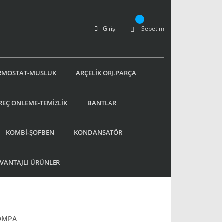
Giriş
Sepetim
RMOSTAT-MUSLUK
ARÇELİK ORJ.PARÇA
REÇ ÖNLEME-TEMİZLİK
BANTLAR
KOMBİ-ŞOFBEN
KONDANSATÖR
AVANTAJLI ÜRÜNLER
POMPA