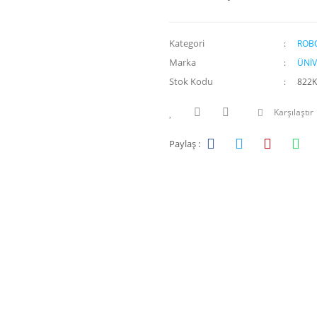
Kategori
ROBO
Marka
ÜNİV
Stok Kodu
822K
Karşılaştır
Paylaş :