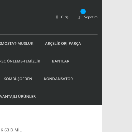
Giriş
Sepetim
RMOSTAT-MUSLUK
ARÇELİK ORJ.PARÇA
REÇ ÖNLEME-TEMİZLİK
BANTLAR
KOMBİ-ŞOFBEN
KONDANSATÖR
AVANTAJLI ÜRÜNLER
K 63 D MİL