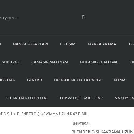
İ
BANKA HESAPLARI
İLETİŞİM
MARKA ARAMA
TE
K.SÜPÜRGE
ÇAMAŞIR MAKİNASI
BULAŞIK -KURUTMA
Kİ
OĞUTMA
FANLAR
FIRIN-OCAK YEDEK PARCA
KLİMA
SU ARITMA FLİTRELERİ
TOP ve FİŞLİ KABLOLAR
NAKLİYE 
T DİŞLİ
BLENDER DİŞİ KAVRAMA UZUN K 63 D MİL
ÜNİVERSAL
BLENDER DİŞİ KAVRAMA UZUN 