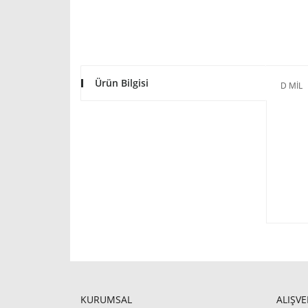
Ürün Bilgisi
D MİL
KURUMSAL
ALIŞVE