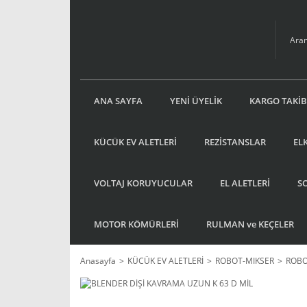
ANA SAYFA
YENİ ÜYELİK
KARGO TAKİB
KÜCÜK EV ALETLERİ
REZİSTANSLAR
EL
VOLTAJ KORUYUCULAR
EL ALETLERİ
S
MOTOR KÖMÜRLERİ
RULMAN ve KEÇELER
Anasayfa
KÜCÜK EV ALETLERİ
ROBOT-MIKSER
ROBO