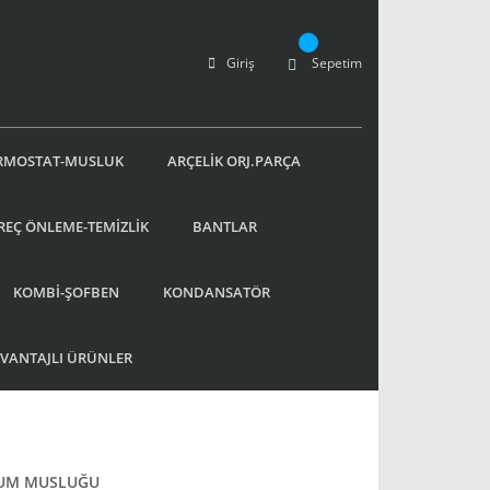
Giriş
Sepetim
RMOSTAT-MUSLUK
ARÇELİK ORJ.PARÇA
REÇ ÖNLEME-TEMİZLİK
BANTLAR
KOMBİ-ŞOFBEN
KONDANSATÖR
AVANTAJLI ÜRÜNLER
LUM MUSLUĞU