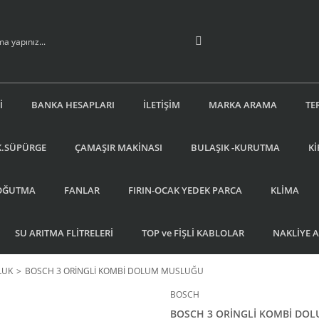
İ
BANKA HESAPLARI
İLETİŞİM
MARKA ARAMA
TE
K.SÜPÜRGE
ÇAMAŞIR MAKİNASI
BULAŞIK -KURUTMA
Kİ
OĞUTMA
FANLAR
FIRIN-OCAK YEDEK PARCA
KLİMA
SU ARITMA FLİTRELERİ
TOP ve FİŞLİ KABLOLAR
NAKLİYE 
LUK
BOSCH 3 ORİNGLİ KOMBİ DOLUM MUSLUĞU
BOSCH
BOSCH 3 ORİNGLİ KOMBİ DO