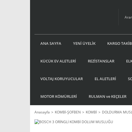
ANA SAYFA
YENİ ÜYELİK
KARGO TAKİB
KÜCÜK EV ALETLERİ
REZİSTANSLAR
EL
VOLTAJ KORUYUCULAR
EL ALETLERİ
S
MOTOR KÖMÜRLERİ
RULMAN ve KEÇELER
Anasayfa
KOMBİ-ŞOFBEN
KOMBİ
DOLDURMA MUS