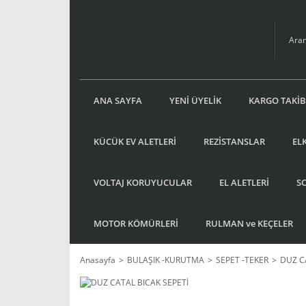
ANA SAYFA
YENİ ÜYELİK
KARGO TAKİB
KÜCÜK EV ALETLERİ
REZİSTANSLAR
EL
VOLTAJ KORUYUCULAR
EL ALETLERİ
S
MOTOR KÖMÜRLERİ
RULMAN ve KEÇELER
Anasayfa
BULAŞIK -KURUTMA
SEPET -TEKER
DUZ C