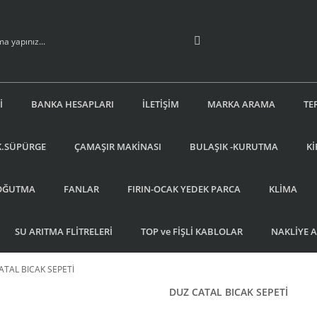
İ
BANKA HESAPLARI
İLETİŞİM
MARKA ARAMA
TE
K.SÜPÜRGE
ÇAMAŞIR MAKİNASI
BULAŞIK -KURUTMA
Kİ
OĞUTMA
FANLAR
FIRIN-OCAK YEDEK PARCA
KLİMA
SU ARITMA FLİTRELERİ
TOP ve FİŞLİ KABLOLAR
NAKLİYE 
ATAL BICAK SEPETİ
DUZ CATAL BICAK SEPETİ