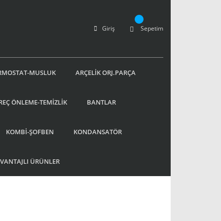
Giriş
Sepetim
RMOSTAT-MUSLUK
ARÇELİK ORJ.PARÇA
REÇ ÖNLEME-TEMİZLİK
BANTLAR
KOMBİ-ŞOFBEN
KONDANSATÖR
AVANTAJLI ÜRÜNLER