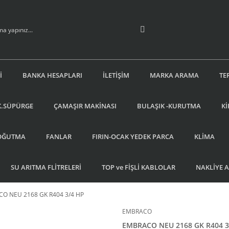
İ
BANKA HESAPLARI
İLETİŞİM
MARKA ARAMA
TE
K.SÜPÜRGE
ÇAMAŞIR MAKİNASI
BULAŞIK -KURUTMA
Kİ
OĞUTMA
FANLAR
FIRIN-OCAK YEDEK PARCA
KLİMA
SU ARITMA FLİTRELERİ
TOP ve FİŞLİ KABLOLAR
NAKLİYE 
O NEU 2168 GK R404 3/4 HP
EMBRACO
EMBRACO NEU 2168 GK R404 3