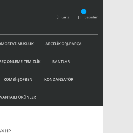
Giriş
Sepetim
RMOSTAT-MUSLUK
ARÇELİK ORJ.PARÇA
REÇ ÖNLEME-TEMİZLİK
BANTLAR
KOMBİ-ŞOFBEN
KONDANSATÖR
AVANTAJLI ÜRÜNLER
/4 HP