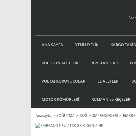
ANA SAYFA
YENİ ÜYELİK
KARGO TAKİB
KÜCÜK EV ALETLERİ
REZİSTANSLAR
EL
VOLTAJ KORUYUCULAR
EL ALETLERİ
S
MOTOR KÖMÜRLERİ
RULMAN ve KEÇELER
Anasayfa
SOĞUTMA
SOĞ. KOMPRESÖRLERİ
EMBRAC