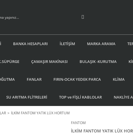
İ
BANKA HESAPLARI
İLETİŞİM
MARKA ARAMA
TE
K.SÜPÜRGE
ÇAMAŞIR MAKİNASI
BULAŞIK -KURUTMA
Kİ
OĞUTMA
FANLAR
FIRIN-OCAK YEDEK PARCA
KLİMA
SU ARITMA FLİTRELERİ
TOP ve FİŞLİ KABLOLAR
NAKLİYE 
LAR
İLKİM FANTOM YATIK LÜX HORTUM
FANTOM
İLKİM FANTOM YATIK LÜX HO