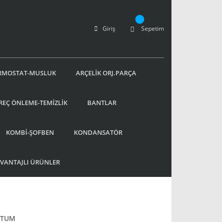
Giriş
Sepetim
RMOSTAT-MUSLUK
ARÇELİK ORJ.PARÇA
REÇ ÖNLEME-TEMİZLİK
BANTLAR
KOMBİ-ŞOFBEN
KONDANSATÖR
AVANTAJLI ÜRÜNLER
RTUM