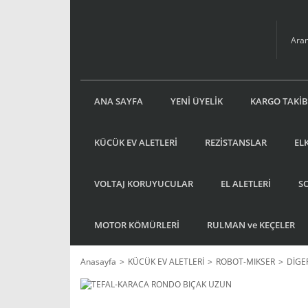
ANA SAYFA
YENİ ÜYELİK
KARGO TAKİB
KÜCÜK EV ALETLERİ
REZİSTANSLAR
EL
VOLTAJ KORUYUCULAR
EL ALETLERİ
S
MOTOR KÖMÜRLERİ
RULMAN ve KEÇELER
Anasayfa
KÜCÜK EV ALETLERİ
ROBOT-MIKSER
DİGE