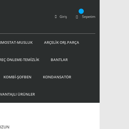
Giriş
Sepetim
RMOSTAT-MUSLUK
ARÇELİK ORJ.PARÇA
REÇ ÖNLEME-TEMİZLİK
BANTLAR
KOMBİ-ŞOFBEN
KONDANSATÖR
AVANTAJLI ÜRÜNLER
UZUN