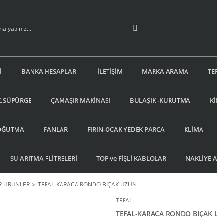
İ
BANKA HESAPLARI
İLETİŞİM
MARKA ARAMA
TE
K.SÜPÜRGE
ÇAMAŞIR MAKİNASI
BULAŞIK -KURUTMA
Kİ
OĞUTMA
FANLAR
FIRIN-OCAK YEDEK PARCA
KLİMA
SU ARITMA FLİTRELERİ
TOP ve FİŞLİ KABLOLAR
NAKLİYE 
R URUNLER
TEFAL-KARACA RONDO BIÇAK UZUN
TEFAL
TEFAL-KARACA RONDO BIÇAK 