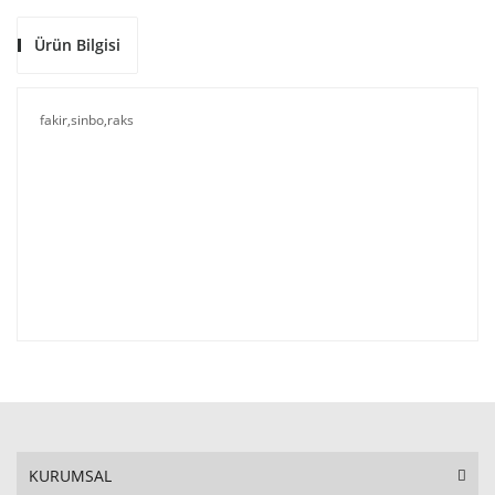
Ürün Bilgisi
fakir,sinbo,raks
KURUMSAL