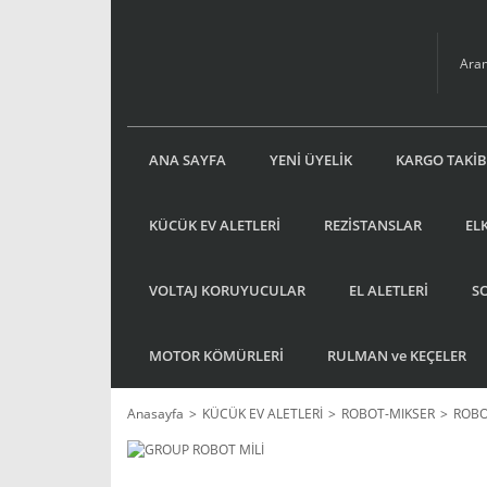
ANA SAYFA
YENİ ÜYELİK
KARGO TAKİB
KÜCÜK EV ALETLERİ
REZİSTANSLAR
EL
VOLTAJ KORUYUCULAR
EL ALETLERİ
S
MOTOR KÖMÜRLERİ
RULMAN ve KEÇELER
Anasayfa
KÜCÜK EV ALETLERİ
ROBOT-MIKSER
ROBO