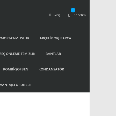
Giriş
Sepetim
RMOSTAT-MUSLUK
ARÇELİK ORJ.PARÇA
REÇ ÖNLEME-TEMİZLİK
BANTLAR
KOMBİ-ŞOFBEN
KONDANSATÖR
AVANTAJLI ÜRÜNLER