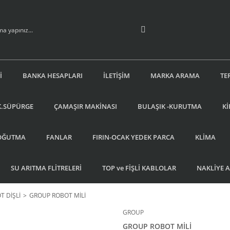
İ
BANKA HESAPLARI
İLETİŞİM
MARKA ARAMA
TE
K.SÜPÜRGE
ÇAMAŞIR MAKİNASI
BULAŞIK -KURUTMA
Kİ
OĞUTMA
FANLAR
FIRIN-OCAK YEDEK PARCA
KLİMA
SU ARITMA FLİTRELERİ
TOP ve FİŞLİ KABLOLAR
NAKLİYE 
T DİŞLİ
GROUP ROBOT MİLİ
GROUP
GROUP ROBOT MİLİ