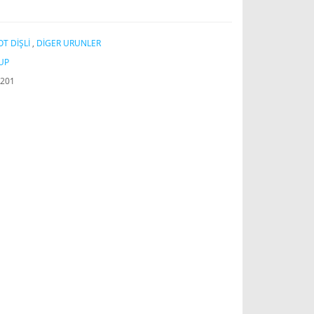
T DİŞLİ
,
DİGER URUNLER
UP
201