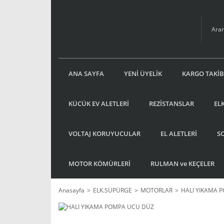
ANA SAYFA
YENİ ÜYELİK
KARGO TAKİB
KÜCÜK EV ALETLERİ
REZİSTANSLAR
EL
VOLTAJ KORUYUCULAR
EL ALETLERİ
S
MOTOR KÖMÜRLERİ
RULMAN ve KEÇELER
Anasayfa
ELK.SÜPÜRGE
MOTORLAR
HALI YIKAMA 