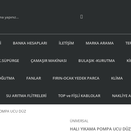
İ
BANKA HESAPLARI
İLETİŞİM
MARKA ARAMA
TE
K.SÜPÜRGE
ÇAMAŞIR MAKİNASI
BULAŞIK -KURUTMA
Kİ
OĞUTMA
FANLAR
FIRIN-OCAK YEDEK PARCA
KLİMA
SU ARITMA FLİTRELERİ
TOP ve FİŞLİ KABLOLAR
NAKLİYE 
POMPA UCU DÜZ
ÜNİVERSAL
HALI YIKAMA POMPA UCU DÜZ