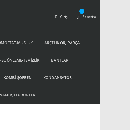
Giriş
Sepetim
RMOSTAT-MUSLUK
ARÇELİK ORJ.PARÇA
REÇ ÖNLEME-TEMİZLİK
BANTLAR
KOMBİ-ŞOFBEN
KONDANSATÖR
AVANTAJLI ÜRÜNLER