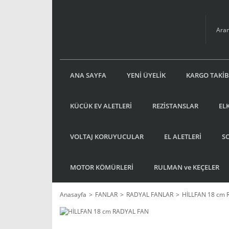
ANA SAYFA
YENİ ÜYELİK
KARGO TAKİB
KÜCÜK EV ALETLERİ
REZİSTANSLAR
EL
VOLTAJ KORUYUCULAR
EL ALETLERİ
S
MOTOR KÖMÜRLERİ
RULMAN ve KEÇELER
Anasayfa
FANLAR
RADYAL FANLAR
HİLLFAN 18 cm