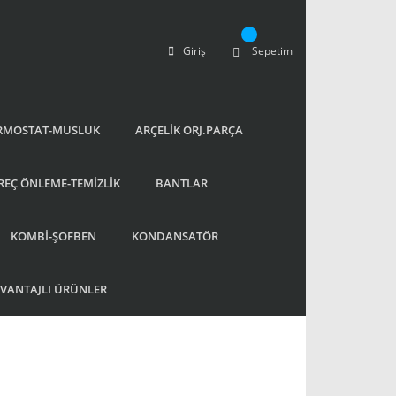
Giriş
Sepetim
RMOSTAT-MUSLUK
ARÇELİK ORJ.PARÇA
REÇ ÖNLEME-TEMİZLİK
BANTLAR
KOMBİ-ŞOFBEN
KONDANSATÖR
AVANTAJLI ÜRÜNLER