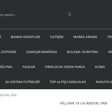
İ
BANKA HESAPLARI
İLETİŞİM
MARKA ARAMA
TE
K.SÜPÜRGE
ÇAMAŞIR MAKİNASI
BULAŞIK -KURUTMA
Kİ
OĞUTMA
FANLAR
FIRIN-OCAK YEDEK PARCA
KLİMA
SU ARITMA FLİTRELERİ
TOP ve FİŞLİ KABLOLAR
NAKLİYE 
 RADYAL FAN
HİLLFAN 18 cm RADYAL FAN