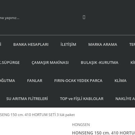
İ
BANKA HESAPLARI
İLETİŞİM
MARKA ARAMA
TE
K.SÜPÜRGE
ÇAMAŞIR MAKİNASI
BULAŞIK -KURUTMA
Kİ
OĞUTMA
FANLAR
FIRIN-OCAK YEDEK PARCA
KLİMA
SU ARITMA FLİTRELERİ
TOP ve FİŞLİ KABLOLAR
NAKLİYE 
ENG 150 cm. 410 HORTUM SETİ 3 lük paket
HONGSEN
HONSENG 150 cm. 410 HORTUM 