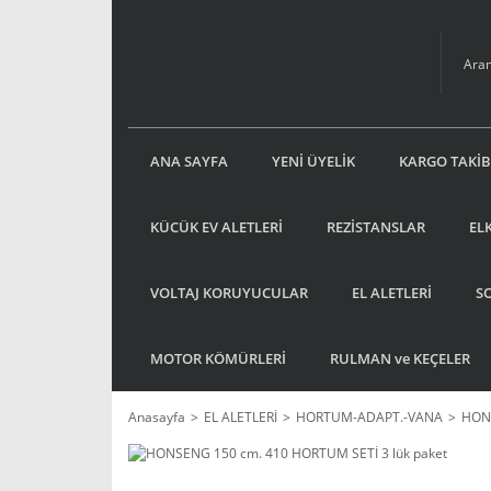
ANA SAYFA
YENİ ÜYELİK
KARGO TAKİB
KÜCÜK EV ALETLERİ
REZİSTANSLAR
EL
VOLTAJ KORUYUCULAR
EL ALETLERİ
S
MOTOR KÖMÜRLERİ
RULMAN ve KEÇELER
Anasayfa
EL ALETLERİ
HORTUM-ADAPT.-VANA
HONS