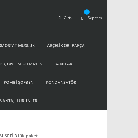
Giriş
Sepetim
RMOSTAT-MUSLUK
ARÇELİK ORJ.PARÇA
REÇ ÖNLEME-TEMİZLİK
BANTLAR
KOMBİ-ŞOFBEN
KONDANSATÖR
AVANTAJLI ÜRÜNLER
SETİ 3 lük paket