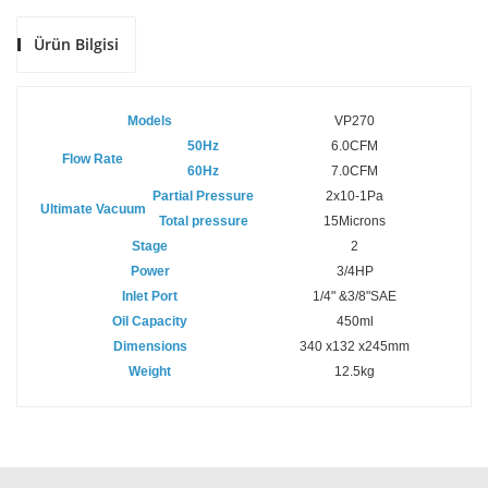
Ürün Bilgisi
Models
VP270
50Hz
6.0CFM
Flow Rate
60Hz
7.0CFM
Partial Pressure
2x10-1Pa
Ultimate Vacuum
Total pressure
15Microns
Stage
2
Power
3/4HP
Inlet Port
1/4" &3/8"SAE
Oil Capacity
450ml
Dimensions
340 x132 x245mm
Weight
12.5kg