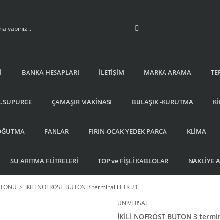
İ
BANKA HESAPLARI
İLETİŞİM
MARKA ARAMA
TE
K.SÜPÜRGE
ÇAMAŞIR MAKİNASI
BULAŞIK -KURUTMA
Kİ
OĞUTMA
FANLAR
FIRIN-OCAK YEDEK PARCA
KLİMA
SU ARITMA FLİTRELERİ
TOP ve FİŞLİ KABLOLAR
NAKLİYE 
UTONU
İKİLİ NOFROST BUTON 3 terminalli LTK 21
ÜNİVERSAL
İKİLİ NOFROST BUTON 3 termin