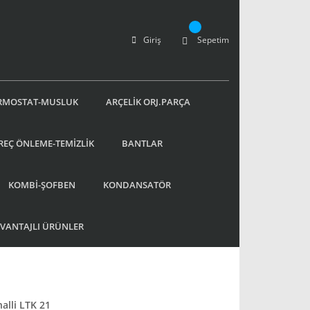
Giriş
Sepetim
RMOSTAT-MUSLUK
ARÇELİK ORJ.PARÇA
REÇ ÖNLEME-TEMİZLİK
BANTLAR
KOMBİ-ŞOFBEN
KONDANSATÖR
AVANTAJLI ÜRÜNLER
alli LTK 21