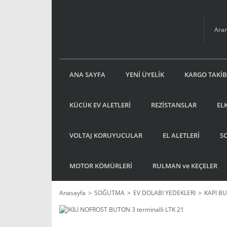
ANA SAYFA
YENİ ÜYELİK
KARGO TAKİB
KÜCÜK EV ALETLERİ
REZİSTANSLAR
EL
VOLTAJ KORUYUCULAR
EL ALETLERİ
S
MOTOR KÖMÜRLERİ
RULMAN ve KEÇELER
Anasayfa
SOĞUTMA
EV DOLABI YEDEKLERI
KAPI B