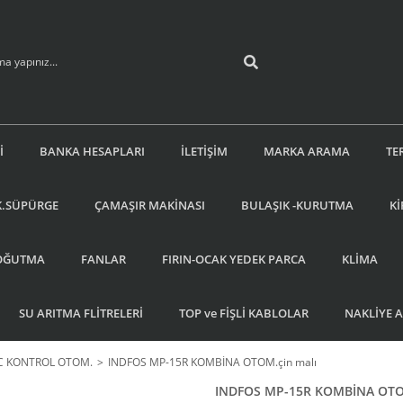
İ
BANKA HESAPLARI
İLETİŞİM
MARKA ARAMA
TE
K.SÜPÜRGE
ÇAMAŞIR MAKİNASI
BULAŞIK -KURUTMA
Kİ
OĞUTMA
FANLAR
FIRIN-OCAK YEDEK PARCA
KLİMA
SU ARITMA FLİTRELERİ
TOP ve FİŞLİ KABLOLAR
NAKLİYE 
C KONTROL OTOM.
INDFOS MP-15R KOMBİNA OTOM.çin malı
INDFOS MP-15R KOMBİNA OTOM