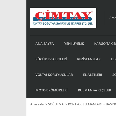
ANA SAYFA
YENİ ÜYELİK
KARGO TAKİB
KÜCÜK EV ALETLERİ
REZİSTANSLAR
EL
VOLTAJ KORUYUCULAR
EL ALETLERİ
S
MOTOR KÖMÜRLERİ
RULMAN ve KEÇELER
Anasayfa
SOĞUTMA
KONTROL ELEMANLARI
BASIN