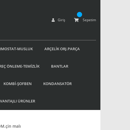
Giriş
Sepetim
RMOSTAT-MUSLUK
ARÇELİK ORJ.PARÇA
REÇ ÖNLEME-TEMİZLİK
BANTLAR
KOMBİ-ŞOFBEN
KONDANSATÖR
AVANTAJLI ÜRÜNLER
.çin malı