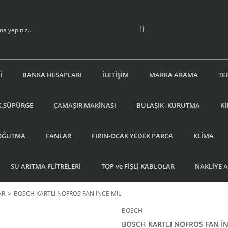
İ
BANKA HESAPLARI
İLETİŞİM
MARKA ARAMA
TE
K.SÜPÜRGE
ÇAMAŞIR MAKİNASI
BULAŞIK -KURUTMA
Kİ
OĞUTMA
FANLAR
FIRIN-OCAK YEDEK PARCA
KLİMA
SU ARITMA FLİTRELERİ
TOP ve FİŞLİ KABLOLAR
NAKLİYE 
AR
BOSCH KARTLI NOFROS FAN İNCE MİL
BOSCH
BOSCH KARTLI NOFROS FAN İN