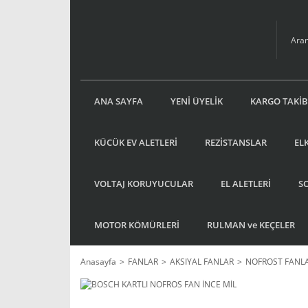
ANA SAYFA
YENİ ÜYELİK
KARGO TAKİB
KÜCÜK EV ALETLERİ
REZİSTANSLAR
EL
VOLTAJ KORUYUCULAR
EL ALETLERİ
S
MOTOR KÖMÜRLERİ
RULMAN ve KEÇELER
Anasayfa
FANLAR
AKSIYAL FANLAR
NOFROST FANL