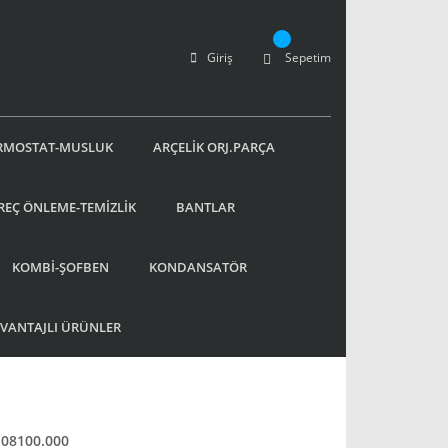
Giriş
Sepetim
RMOSTAT-MUSLUK
ARÇELİK ORJ.PARÇA
REÇ ÖNLEME-TEMİZLİK
BANTLAR
KOMBİ-ŞOFBEN
KONDANSATÖR
AVANTAJLI ÜRÜNLER
08100.000