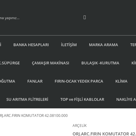
İ
BANKA HESAPLARI
İLETİŞİM
MARKA ARAMA
TE
K.SÜPÜRGE
ÇAMAŞIR MAKİNASI
BULAŞIK -KURUTMA
Kİ
OĞUTMA
FANLAR
FIRIN-OCAK YEDEK PARCA
KLİMA
SU ARITMA FLİTRELERİ
TOP ve FİŞLİ KABLOLAR
NAKLİYE 
RJ.ARC.FIRIN KOMUTATOR 42.08100.000
ARÇELİK
ORJ.ARC.FIRIN KOMUTATOR 42.