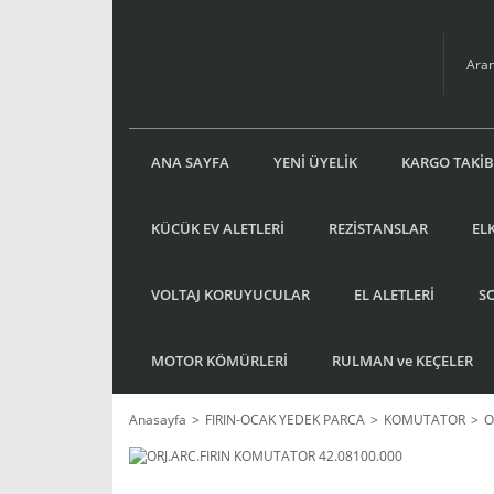
ANA SAYFA
YENİ ÜYELİK
KARGO TAKİB
KÜCÜK EV ALETLERİ
REZİSTANSLAR
EL
VOLTAJ KORUYUCULAR
EL ALETLERİ
S
MOTOR KÖMÜRLERİ
RULMAN ve KEÇELER
Anasayfa
FIRIN-OCAK YEDEK PARCA
KOMUTATOR
O