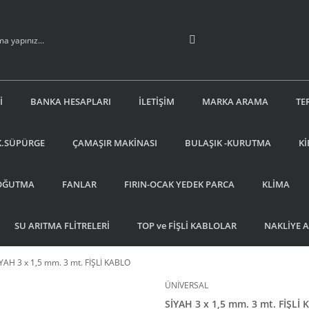
İ
BANKA HESAPLARI
İLETİŞİM
MARKA ARAMA
TE
K.SÜPÜRGE
ÇAMAŞIR MAKİNASI
BULAŞIK -KURUTMA
Kİ
OĞUTMA
FANLAR
FIRIN-OCAK YEDEK PARCA
KLİMA
SU ARITMA FLİTRELERİ
TOP ve FİŞLİ KABLOLAR
NAKLİYE 
YAH 3 x 1,5 mm. 3 mt. FİŞLİ KABLO
ÜNİVERSAL
SİYAH 3 x 1,5 mm. 3 mt. FİŞLİ