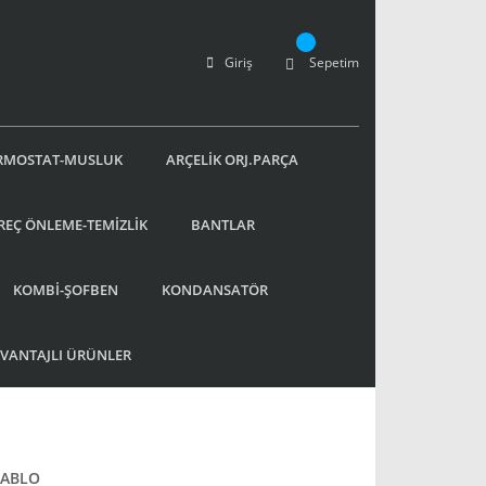
Giriş
Sepetim
RMOSTAT-MUSLUK
ARÇELİK ORJ.PARÇA
REÇ ÖNLEME-TEMİZLİK
BANTLAR
KOMBİ-ŞOFBEN
KONDANSATÖR
AVANTAJLI ÜRÜNLER
 KABLO