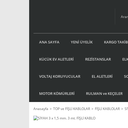
ANA SAYFA
YENİ ÜYELİK
KARGO TAKİB
KÜCÜK EV ALETLERİ
REZİSTANSLAR
EL
VOLTAJ KORUYUCULAR
EL ALETLERİ
S
MOTOR KÖMÜRLERİ
RULMAN ve KEÇELER
Anasayfa
TOP ve FİŞLİ KABLOLAR
FİŞLİ KABLOLAR
Sİ