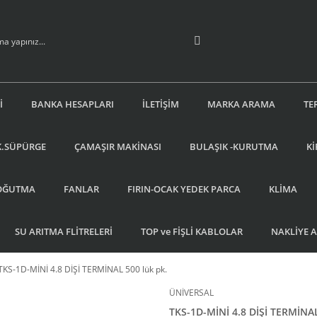
İ
BANKA HESAPLARI
İLETİŞİM
MARKA ARAMA
TE
K.SÜPÜRGE
ÇAMAŞIR MAKİNASI
BULAŞIK -KURUTMA
Kİ
OĞUTMA
FANLAR
FIRIN-OCAK YEDEK PARCA
KLİMA
SU ARITMA FLİTRELERİ
TOP ve FİŞLİ KABLOLAR
NAKLİYE 
TKS-1D-MİNİ 4.8 DİŞİ TERMİNAL 500 lük pk.
ÜNİVERSAL
TKS-1D-MİNİ 4.8 DİŞİ TERMİNAL