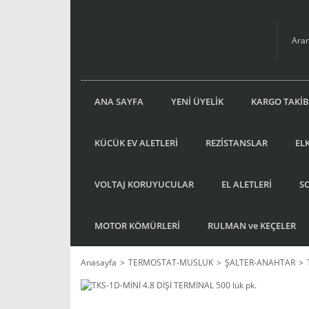
ANA SAYFA
YENİ ÜYELİK
KARGO TAKİB
KÜCÜK EV ALETLERİ
REZİSTANSLAR
EL
VOLTAJ KORUYUCULAR
EL ALETLERİ
S
MOTOR KÖMÜRLERİ
RULMAN ve KEÇELER
Anasayfa
TERMOSTAT-MUSLUK
ŞALTER-ANAHTAR