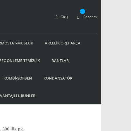
Giriş
Sepetim
RMOSTAT-MUSLUK
ARÇELİK ORJ.PARÇA
REÇ ÖNLEME-TEMİZLİK
BANTLAR
KOMBİ-ŞOFBEN
KONDANSATÖR
AVANTAJLI ÜRÜNLER
 500 lük pk.