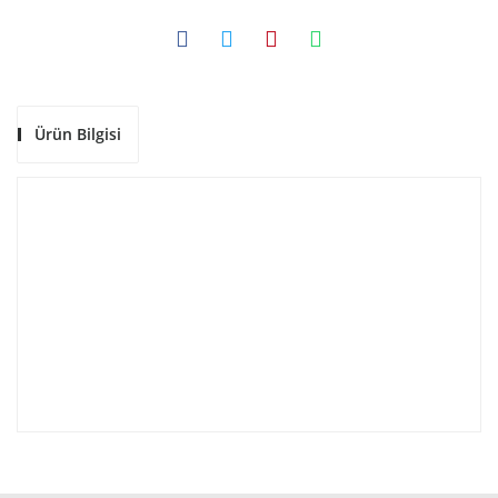
SU SEVİYE
ORİNG-CONTA
TERMOSTAT
PLAKALI EŞANJÖR
VENTİL
REGULATOR
Ürün Bilgisi
SİRKÜLASYON POMPA
STEP MOTOR
ÜÇ YOLLU VANALAR
YOGUŞMA DRENAJ POM