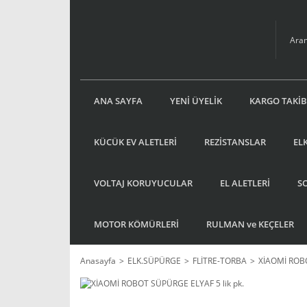
ANA SAYFA
YENİ ÜYELİK
KARGO TAKİB
KÜCÜK EV ALETLERİ
REZİSTANSLAR
EL
VOLTAJ KORUYUCULAR
EL ALETLERİ
S
MOTOR KÖMÜRLERİ
RULMAN ve KEÇELER
Anasayfa
ELK.SÜPÜRGE
FLİTRE-TORBA
XİAOMİ ROBO