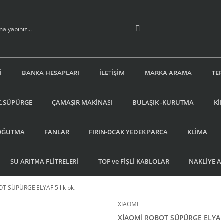
İ
BANKA HESAPLARI
İLETİŞİM
MARKA ARAMA
TE
K.SÜPÜRGE
ÇAMAŞIR MAKİNASI
BULAŞIK -KURUTMA
Kİ
OĞUTMA
FANLAR
FIRIN-OCAK YEDEK PARCA
KLİMA
SU ARITMA FLİTRELERİ
TOP ve FİŞLİ KABLOLAR
NAKLİYE 
T SÜPÜRGE ELYAF 5 lik pk.
XİAOMİ
XİAOMİ ROBOT SÜPÜRGE ELYAF 