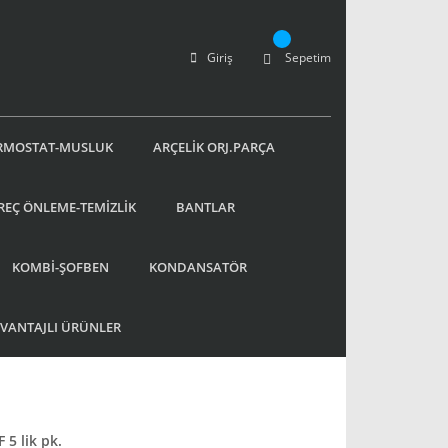
Giriş
Sepetim
RMOSTAT-MUSLUK
ARÇELİK ORJ.PARÇA
REÇ ÖNLEME-TEMİZLİK
BANTLAR
KOMBİ-ŞOFBEN
KONDANSATÖR
AVANTAJLI ÜRÜNLER
5 lik pk.