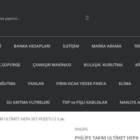
İ
BANKA HESAPLARI
İLETİŞİM
MARKA ARAMA
TE
K.SÜPÜRGE
ÇAMAŞIR MAKİNASI
BULAŞIK -KURUTMA
Kİ
OĞUTMA
FANLAR
FIRIN-OCAK YEDEK PARCA
KLİMA
SU ARITMA FLİTRELERİ
TOP ve FİŞLİ KABLOLAR
NAKLİYE 
IM ULTİMET HEPA SET POŞETLİ 2 li pk.
PHİLİPS
PHİLİPS TAKIM ULTİMET HEPA S