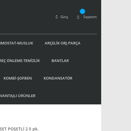
Giriş
Sepetim
RMOSTAT-MUSLUK
ARÇELİK ORJ.PARÇA
REÇ ÖNLEME-TEMİZLİK
BANTLAR
KOMBİ-ŞOFBEN
KONDANSATÖR
AVANTAJLI ÜRÜNLER
ET POŞETLİ 2 li pk.