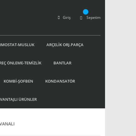
Giriş
Sepetim
RMOSTAT-MUSLUK
ARÇELİK ORJ.PARÇA
REÇ ÖNLEME-TEMİZLİK
BANTLAR
KOMBİ-ŞOFBEN
KONDANSATÖR
AVANTAJLI ÜRÜNLER
 VANALI