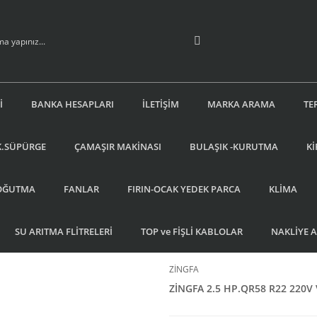
İ
BANKA HESAPLARI
İLETİŞİM
MARKA ARAMA
TE
K.SÜPÜRGE
ÇAMAŞIR MAKİNASI
BULAŞIK -KURUTMA
Kİ
OĞUTMA
FANLAR
FIRIN-OCAK YEDEK PARCA
KLİMA
SU ARITMA FLİTRELERİ
TOP ve FİŞLİ KABLOLAR
NAKLİYE 
ZİNGFA
ZİNGFA 2.5 HP.QR58 R22 220V