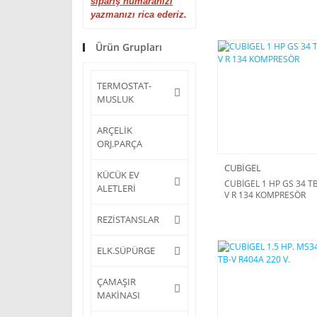
sipariş numaranızı
yazmanızı rica ederiz.
Ürün Grupları
TERMOSTAT-
MUSLUK
ARÇELİK
ORJ.PARÇA
CUBİGEL
KÜCÜK EV
CUBİGEL 1 HP GS 34 TB
ALETLERİ
V R 134 KOMPRESÖR
REZİSTANSLAR
ELK.SÜPÜRGE
ÇAMAŞIR
MAKİNASI