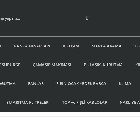
İ
BANKA HESAPLARI
İLETİŞİM
MARKA ARAMA
TE
K.SÜPÜRGE
ÇAMAŞIR MAKİNASI
BULAŞIK -KURUTMA
Kİ
OĞUTMA
FANLAR
FIRIN-OCAK YEDEK PARCA
KLİMA
SU ARITMA FLİTRELERİ
TOP ve FİŞLİ KABLOLAR
NAKLİYE 