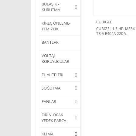
BULAŞIK -
KURUTMA
CUBİGEL
KİREÇ ÖNLEME-
TEMİZLİK
CUBİGEL 1.5 HP. MS34
TB-V R404A 220 V.
BANTLAR
VOLTAJ
KORUYUCULAR
EL ALETLERİ
SOĞUTMA
FANLAR
FIRIN-OCAK
YEDEK PARCA
KLİMA