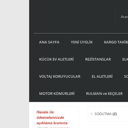
ANA SAYFA
YENİ ÜYELİK
KARGO TAKİB
KÜCÜK EV ALETLERİ
REZİSTANSLAR
EL
VOLTAJ KORUYUCULAR
EL ALETLERİ
S
MOTOR KÖMÜRLERİ
RULMAN ve KEÇELER
Havale
ile
SOĞUTMA
(2)
ödemelerinizde
açıklama kısmına