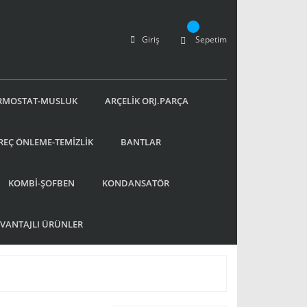
Giriş
Sepetim
RMOSTAT-MUSLUK
ARÇELİK ORJ.PARÇA
REÇ ÖNLEME-TEMİZLİK
BANTLAR
KOMBİ-ŞOFBEN
KONDANSATÖR
AVANTAJLI ÜRÜNLER