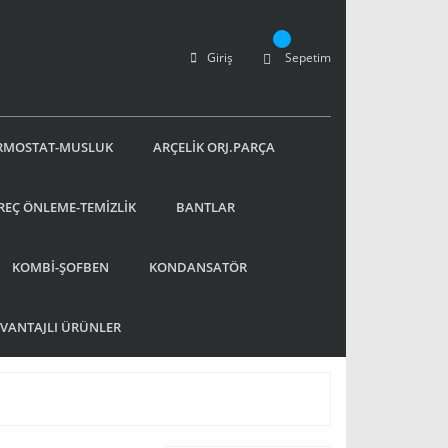
Giriş
Sepetim
RMOSTAT-MUSLUK
ARÇELİK ORJ.PARÇA
REÇ ÖNLEME-TEMİZLİK
BANTLAR
KOMBİ-ŞOFBEN
KONDANSATÖR
AVANTAJLI ÜRÜNLER