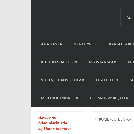
ANA SAYFA
YENİ ÜYELİK
KARGO TAKİB
KÜCÜK EV ALETLERİ
REZİSTANSLAR
EL
VOLTAJ KORUYUCULAR
EL ALETLERİ
S
MOTOR KÖMÜRLERİ
RULMAN ve KEÇELER
Havale
ile
KOMBİ-ŞOFBEN
(6)
ödemelerinizde
açıklama kısmına