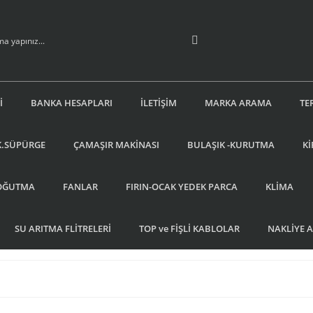
İ
BANKA HESAPLARI
İLETİŞİM
MARKA ARAMA
TE
K.SÜPÜRGE
ÇAMAŞIR MAKİNASI
BULAŞIK -KURUTMA
Kİ
OĞUTMA
FANLAR
FIRIN-OCAK YEDEK PARCA
KLİMA
SU ARITMA FLİTRELERİ
TOP ve FİŞLİ KABLOLAR
NAKLİYE 