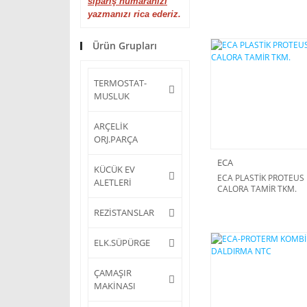
sipariş numaranızı
yazmanızı rica ederiz.
Ürün Grupları
TERMOSTAT-
MUSLUK
ARÇELİK
ORJ.PARÇA
ECA
KÜCÜK EV
ECA PLASTİK PROTEUS
ALETLERİ
CALORA TAMİR TKM.
REZİSTANSLAR
ELK.SÜPÜRGE
ÇAMAŞIR
MAKİNASI