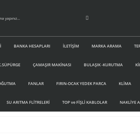
İ
BANKA HESAPLARI
İLETİŞİM
MARKA ARAMA
TE
K.SÜPÜRGE
ÇAMAŞIR MAKİNASI
BULAŞIK -KURUTMA
Kİ
OĞUTMA
FANLAR
FIRIN-OCAK YEDEK PARCA
KLİMA
SU ARITMA FLİTRELERİ
TOP ve FİŞLİ KABLOLAR
NAKLİYE 