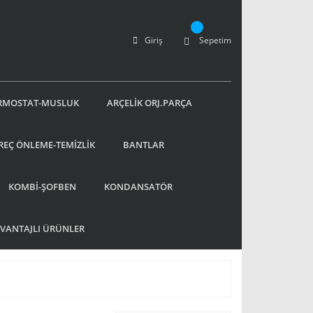
Giriş
Sepetim
RMOSTAT-MUSLUK
ARÇELİK ORJ.PARÇA
REÇ ÖNLEME-TEMİZLİK
BANTLAR
KOMBİ-ŞOFBEN
KONDANSATÖR
AVANTAJLI ÜRÜNLER