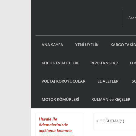
ANA SAYFA
YENİ ÜYELİK
KARGO TAKİB
KÜCÜK EV ALETLERİ
REZİSTANSLAR
EL
VOLTAJ KORUYUCULAR
EL ALETLERİ
S
MOTOR KÖMÜRLERİ
RULMAN ve KEÇELER
Havale
ile
SOĞUTMA
(1)
ödemelerinizde
açıklama kısmına