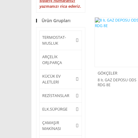
sipariş numaranızı
yazmanızı rica ederiz.
Ürün Grupları
TERMOSTAT-
MUSLUK
ARÇELİK
ORJ.PARÇA
GÖKÇELER
KÜCÜK EV
8 lt. GAZ DEPOSU ODS
ALETLERİ
RDG 8E
REZİSTANSLAR
ELK.SÜPÜRGE
ÇAMAŞIR
MAKİNASI