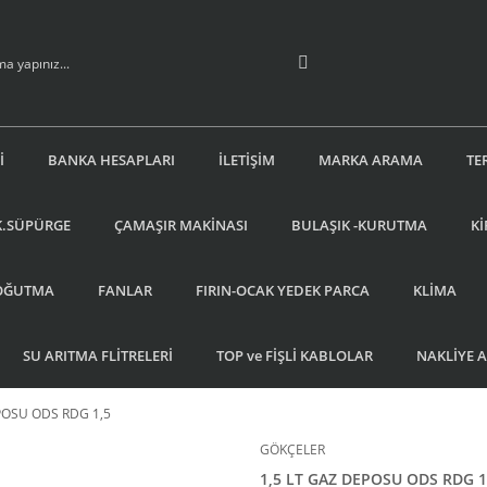
İ
BANKA HESAPLARI
İLETİŞİM
MARKA ARAMA
TE
K.SÜPÜRGE
ÇAMAŞIR MAKİNASI
BULAŞIK -KURUTMA
Kİ
OĞUTMA
FANLAR
FIRIN-OCAK YEDEK PARCA
KLİMA
SU ARITMA FLİTRELERİ
TOP ve FİŞLİ KABLOLAR
NAKLİYE 
POSU ODS RDG 1,5
GÖKÇELER
1,5 LT GAZ DEPOSU ODS RDG 1