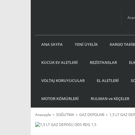
ANA SAYFA
YENİ ÜYELİK
KARGO TAKİB
KÜCÜK EV ALETLERİ
REZİSTANSLAR
EL
VOLTAJ KORUYUCULAR
EL ALETLERİ
S
MOTOR KÖMÜRLERİ
RULMAN ve KEÇELER
Anasayfa
SOĞUTMA
GAZ DEPOLARI
1,5 LT GAZ DE