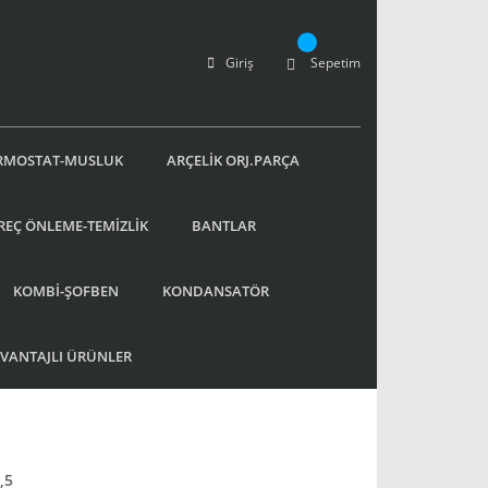
Giriş
Sepetim
RMOSTAT-MUSLUK
ARÇELİK ORJ.PARÇA
REÇ ÖNLEME-TEMİZLİK
BANTLAR
KOMBİ-ŞOFBEN
KONDANSATÖR
AVANTAJLI ÜRÜNLER
,5