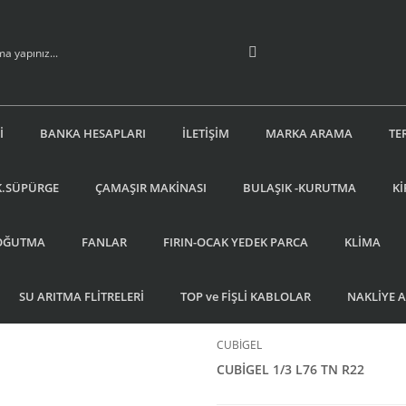
İ
BANKA HESAPLARI
İLETİŞİM
MARKA ARAMA
TE
K.SÜPÜRGE
ÇAMAŞIR MAKİNASI
BULAŞIK -KURUTMA
Kİ
OĞUTMA
FANLAR
FIRIN-OCAK YEDEK PARCA
KLİMA
SU ARITMA FLİTRELERİ
TOP ve FİŞLİ KABLOLAR
NAKLİYE 
CUBİGEL
CUBİGEL 1/3 L76 TN R22