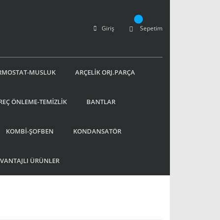
Giriş
Sepetim
RMOSTAT-MUSLUK
ARÇELİK ORJ.PARÇA
REÇ ÖNLEME-TEMİZLİK
BANTLAR
KOMBİ-ŞOFBEN
KONDANSATÖR
AVANTAJLI ÜRÜNLER