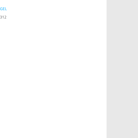
İGEL
312