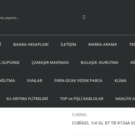
İ
BANKA HESAPLARI
İLETİŞİM
MARKA ARAMA
TE
K.SÜPÜRGE
ÇAMAŞIR MAKİNASI
BULAŞIK -KURUTMA
Kİ
OĞUTMA
FANLAR
FIRIN-OCAK YEDEK PARCA
KLİMA
SU ARITMA FLİTRELERİ
TOP ve FİŞLİ KABLOLAR
NAKLİYE 
CUBİGEL
CUBİGEL 1/4 GL 87 TB R134A 65