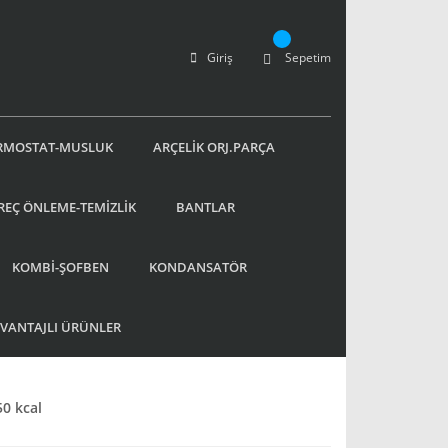
Giriş
Sepetim
RMOSTAT-MUSLUK
ARÇELİK ORJ.PARÇA
REÇ ÖNLEME-TEMİZLİK
BANTLAR
KOMBİ-ŞOFBEN
KONDANSATÖR
AVANTAJLI ÜRÜNLER
0 kcal