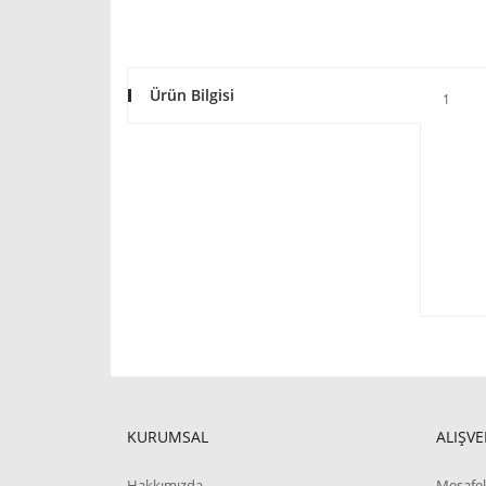
Ürün Bilgisi
1
KURUMSAL
ALIŞVE
Hakkımızda
Mesafel