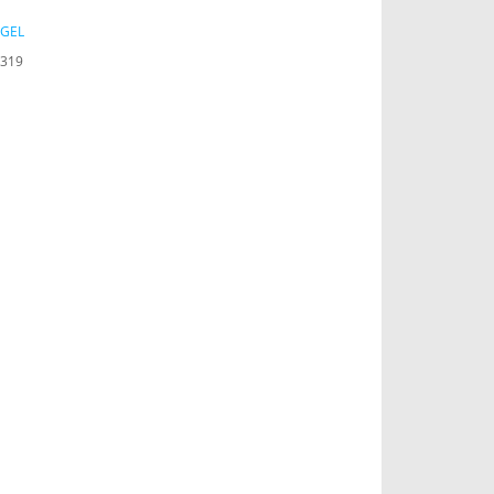
İGEL
319